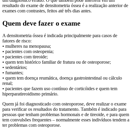
um diagnóstico errado. O que também pode interferir em um
resultado do exame de densitometria óssea é a realização anterior de
exames com contrastes, feitos até três dias antes.
Quem deve fazer o exame
A densitometria óssea é indicada principalmente para casos de
fatores de risco:
• mulheres na menopausa;
• pacientes com osteopenia;
• pacientes com tireoide;
• quem tem histórico familiar de fratura ou de osteoporose;
• sedentários;
• fumantes;
• quem tem doença reumática, doença gastrointestinal ou cálculo
renal;
• pacientes que fazem uso contínuo de corticóides e quem tem
hiperparatireoidismo primário.
Quem já foi diagnosticado com osteoporose, deve realizar o exame
para verificar os resultados do tratamento. Também é indicado para
pessoas que tenham problemas hormonais e de tireoide, e para quem
tem convulsões frequentes – normalmente esses indivíduos tendem a
ter problemas com osteoporose.